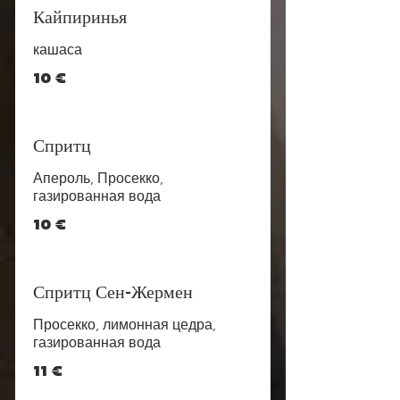
Кайпиринья
кашаса
10 €
Спритц
Апероль, Просекко,
газированная вода
10 €
Спритц Сен-Жермен
Просекко, лимонная цедра,
газированная вода
11 €