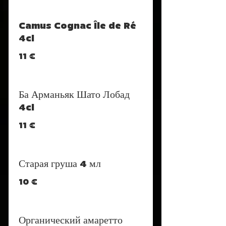
Camus Cognac Île de Ré
4cl
11 €
Ба Арманьяк Шато Лобад
4cl
11 €
Старая груша 4 мл
10 €
Органический амаретто